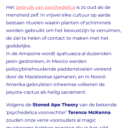
Het
gebruik van psychedelica
is zo oud als de
mensheid zelf. In vrijwel elke cultuur op aarde
bestaan rituelen waarin planten of schimmels
worden gebruikt om het bewustzijn te verruimen,
de ziel te helen of contact te maken met het
goddelijke.
In de Amazone wordt ayahuasca al duizenden
jaren gedronken, in Mexico werden
psilocybinehoudende paddenstoelen vereerd
door de Mazateekse sjamanen, en in Noord-
Amerika gebruikten inheemse volkeren de
peyote-cactus als heilig sacrament.
Volgens de
Stoned Ape Theory
van de bekende
‘psychedelica voorvechter’
Terence McKenna
zouden onze verre voorouders al magic
mushrooms hebben gegeten die in het wild