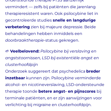
ondersteunde therapie PTSS aanzienlijk
vermindert — zelfs bij patiënten die jarenlang
therapieresistent waren. Ook psilocybine liet in
gecontroleerde studies
snelle en langdurige
verbetering
zien bij majeure depressie. Beide
behandelingen hebben inmiddels een
doorbraaktherapie
-status gekregen.
🌱
Veelbelovend:
Psilocybine bij verslaving en
angststoornissen, LSD bij existentiële angst en
clusterhoofdpijn
Onderzoek suggereert dat psychedelica
breder
inzetbaar
kunnen zijn. Psilocybine verminderde
alcohol- en nicotineverslaving, LSD-ondersteunde
therapie toonde
betere angst- en pijnscores
bij
terminale patiënten, en er zijn aanwijzingen voor
verlichting bij migraine en clusterhoofdpijn.