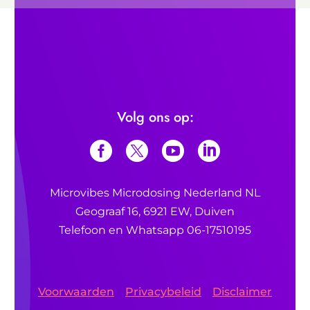
Nieuwe
Psychoactieve Stoffen
Phantastica
Lysergsäure-diäthylamid.
Volg ons op:
UMC
Utrec
ht
–
Psychedelica tegen depressies
dit
filmpje
Hallucinogenen
Wereldwijde actie
Microvibes Microdosing Nederland NL
tegen het taboe rond psychedelica (VRT
Geograaf 16, 6921 EW, Duiven
Nieuws)
Telefoon en Whatsapp 06-17510195
Het drugswiel (psychedelics)
Voorwaarden
Privacybeleid
Disclaimer