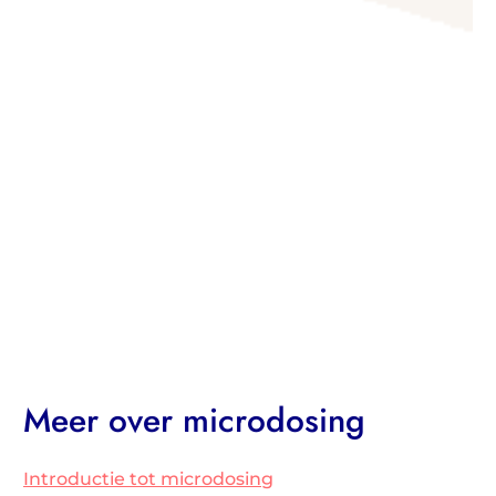
Tune in and join the Psychedelic Revolution!
Wil je starten met microdosing?
microdosing bestellen
Meer over microdosing
Introductie tot microdosing