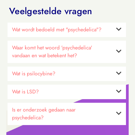
Veelgestelde vragen
Wat wordt bedoeld met "psychedelica"?
Waar komt het woord 'psychedelica'
Psychedelica
vandaan en wat betekent het?
Wat is psilocybine?
psychedelica
‘psyche’
deloun’
Wat is LSD?
de geest zichtbaar
maken
Is er onderzoek gedaan naar
psychedelica?
20
25
3
LSD-25