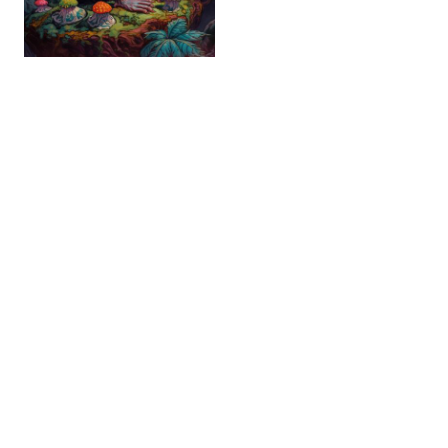
Komt onze intelligentie uit een paddenstoel?
symbool
van ‘de tegencultuur’