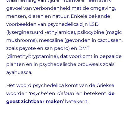
waarneming van tijd en ruimte en een sterk
gevoel van verbondenheid met de omgeving,
mensen, dieren en natuur. Enkele bekende
voorbeelden van psychedelica zijn LSD
(lyserginezuurdi-ethylamide), psilocybine (magic
mushrooms), mescaline (gevonden in cactussen,
zoals peyote en san pedro) en DMT
(dimethyltryptamine), dat voorkomt in bepaalde
planten en in psychedelische brouwsels zoals
ayahuasca.
Het woord psychedelica komt van de Griekse
woorden
‘psyche’
en ‘
deloun’
en betekent ‘
de
geest zichtbaar maken
’ betekent.