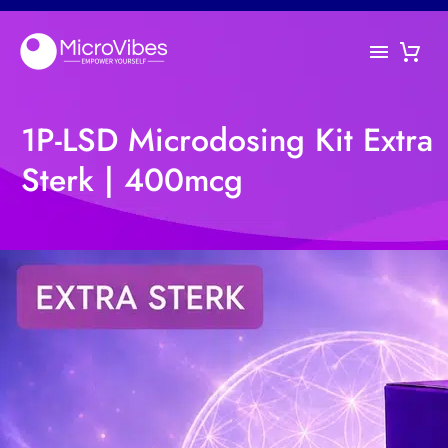
1P-LSD Microdosing Kit Extra
Sterk | 400mcg