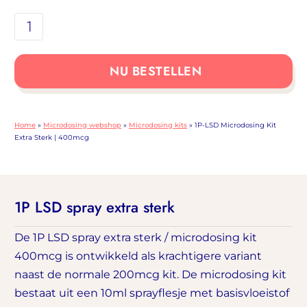
1P-
LSD
Microdosing
NU BESTELLEN
Kit
Extra
Sterk
Home
»
Microdosing webshop
»
Microdosing kits
»
1P-LSD Microdosing Kit
|
Extra Sterk | 400mcg
400mcg
aantal
1P LSD spray extra sterk
De 1P LSD spray extra sterk / microdosing kit
400mcg is ontwikkeld als krachtigere variant
naast de normale 200mcg kit. De microdosing kit
bestaat uit een 10ml sprayflesje met basisvloeistof