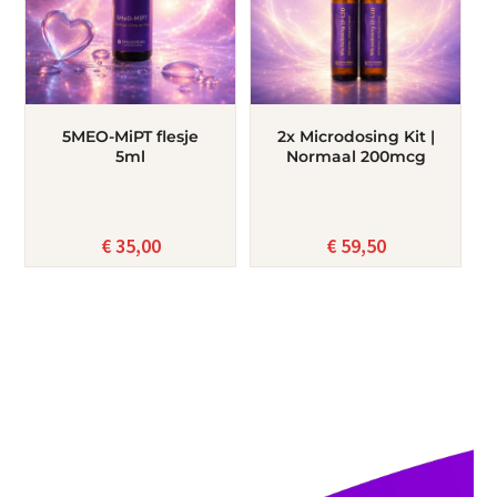
5MEO-MiPT flesje
2x Microdosing Kit |
5ml
Normaal 200mcg
€
35,00
€
59,50