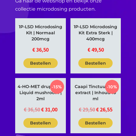
Ga naar de webshop en bekijk onze
collectie microdosing producten.
1P-LSD Microdosing
1P-LSD Microdosing
Kit | Normaal
Kit Extra Sterk |
200mcg
400mcg
€
36,50
€
49,50
Bestellen
Bestellen
4-HO-MET druppels |
-15%
Caapi Tinctuur | 4x
-10%
Liquid mushroom |
extract | Inhoud 10
2ml
ml
€
36,50
€
31,00
€
29,50
€
26,55
Oorspronkelijke
Huidige
Oorspronkelijke
Huidige
prijs
prijs
prijs
prijs
Bestellen
Bestellen
was:
is:
was:
is:
€ 36,50.
€ 31,00.
€ 29,50.
€ 26,55.