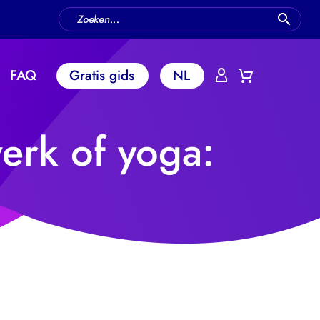
FAQ
Gratis gids
NL
erk of yoga: