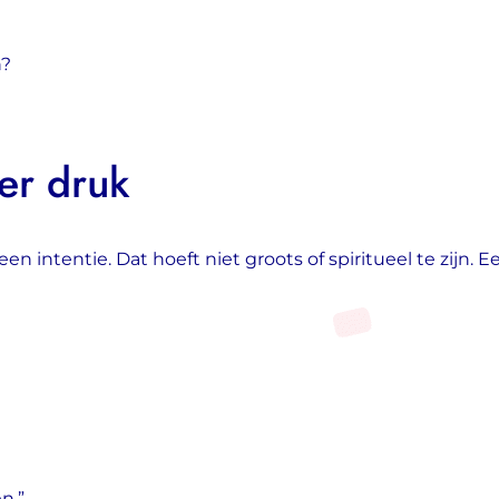
n?
der druk
ntentie. Dat hoeft niet groots of spiritueel te zijn. Ee
n.”