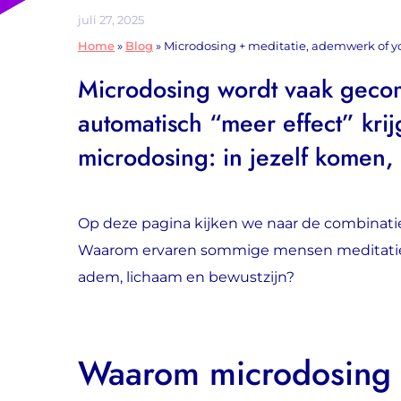
juli 27, 2025
Home
»
Blog
»
Microdosing + meditatie, ademwerk of yo
Microdosing wordt vaak geco
automatisch “meer effect” kri
microdosing: in jezelf komen, 
Op deze pagina kijken we naar de combinati
Waarom ervaren sommige mensen meditatie o
adem, lichaam en bewustzijn?
Waarom microdosing 