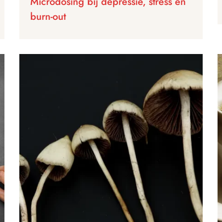
Microdosing bij depressie, stress en
burn-out