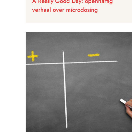
A Really Good Day: openhartig
verhaal over microdosing