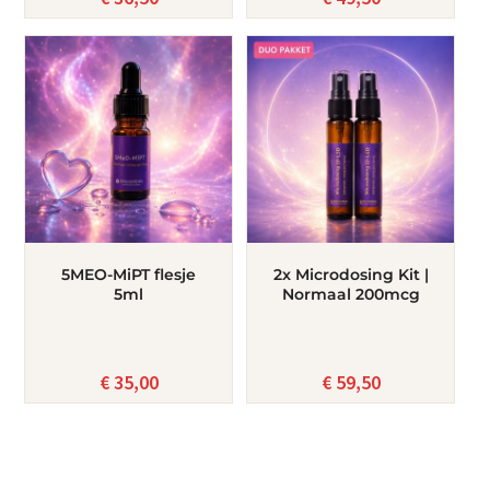
5MEO-MiPT flesje
2x Microdosing Kit |
5ml
Normaal 200mcg
€
35,00
€
59,50