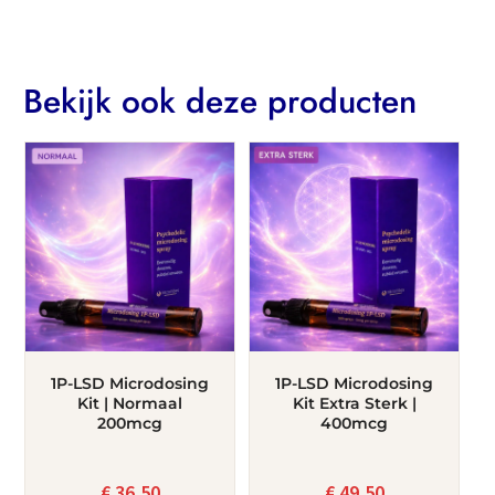
Bekijk ook deze producten
1P-LSD Microdosing
1P-LSD Microdosing
Kit | Normaal
Kit Extra Sterk |
200mcg
400mcg
€
36,50
€
49,50