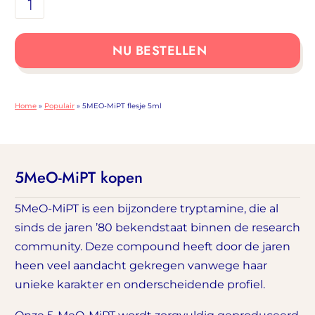
5MEO-
MiPT
flesje
NU BESTELLEN
5ml
aantal
Home
»
Populair
»
5MEO-MiPT flesje 5ml
5MeO-MiPT kopen
5MeO-MiPT is een bijzondere tryptamine, die al
sinds de jaren ’80 bekendstaat binnen de research
community. Deze compound heeft door de jaren
heen veel aandacht gekregen vanwege haar
unieke karakter en onderscheidende profiel.