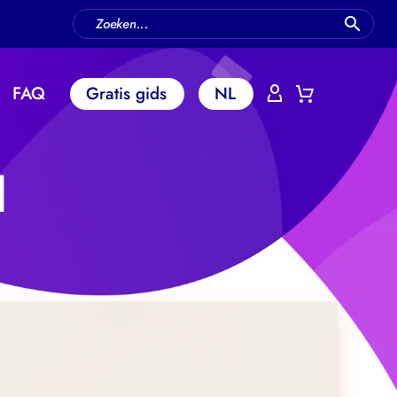
FAQ
Gratis gids
NL
l