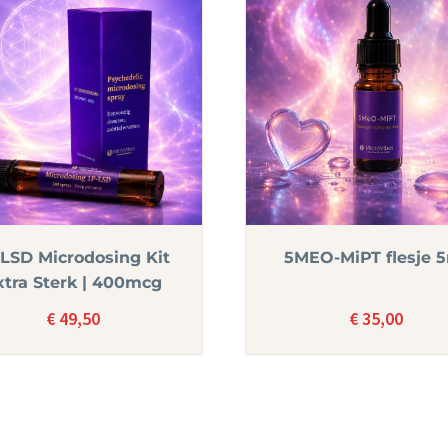
-LSD Microdosing Kit
5MEO-MiPT flesje 
xtra Sterk | 400mcg
€
49,50
€
35,00