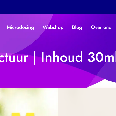
Microdosing
Webshop
Blog
Over ons
ctuur | Inhoud 30m