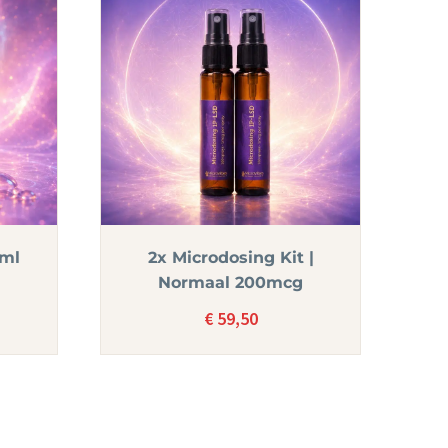
5ml
2x Microdosing Kit |
Normaal 200mcg
€
59,50