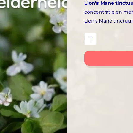
Lion’s Mane tinctu
concentratie en men
Lion’s Mane tinctuu
Lion`s
Mane
tinctuur
|
Inhoud
30ml
aantal