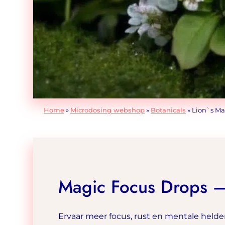
Home
»
Microdosing webshop
»
Botanicals
»
Lion`s Ma
Magic Focus Drops – 
Ervaar meer focus, rust en mentale helde