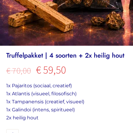
Truffelpakket | 4 soorten + 2x heilig hout
Oorspronkelijke
€
59,50
Huidige
€
70,00
prijs
prijs
1x Pajaritos (sociaal, creatief)
was:
is:
1x Atlantis (visueel, filosofisch)
€ 70,00.
€ 59,50.
1x Tampanensis (creatief, visueel)
1x Galindoi (intens, spiritueel)
2x heilig hout