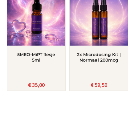
5MEO-MiPT flesje
2x Microdosing Kit |
5ml
Normaal 200mcg
€
35,00
€
59,50