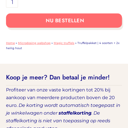
Truffelpakket
|
4
NU BESTELLEN
soorten
+
2x
Home
»
Microdosing webshop
»
Magic truffels
»
Truffelpakket | 4 soorten + 2x
heilig
heilig hout
hout
aantal
Koop je meer? Dan betaal je minder!
Profiteer van onze vaste kortingen tot 20% bij
aankoop van meerdere producten boven de 20
euro.
De korting wordt automatisch toegepast in
je winkelwagen onder
staffelkorting
. De
staffelkorting is niet van toepassing op reeds