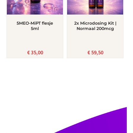
5MEO-MiPT flesje
2x Microdosing Kit |
5ml
Normaal 200mcg
€
35,00
€
59,50