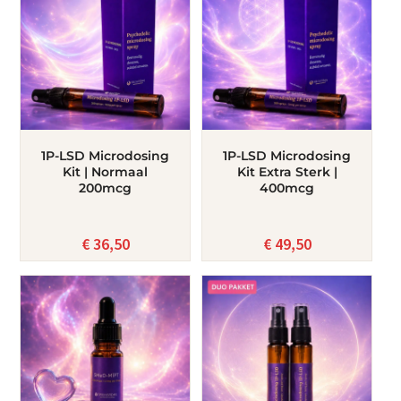
1P-LSD Microdosing
1P-LSD Microdosing
Kit | Normaal
Kit Extra Sterk |
200mcg
400mcg
€
36,50
€
49,50