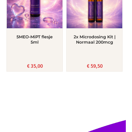
5MEO-MiPT flesje
2x Microdosing Kit |
5ml
Normaal 200mcg
€
35,00
€
59,50