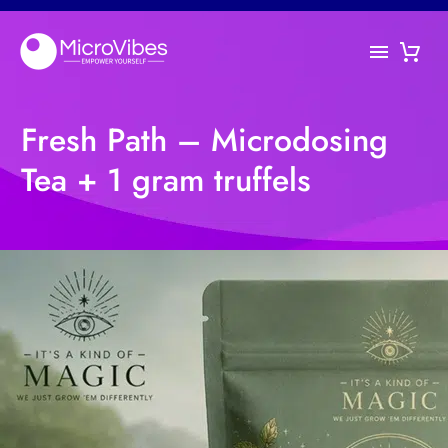
Fresh Path – Microdosing
Tea + 1 gram truffels