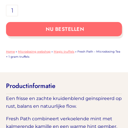
Fresh
Path
–
NU BESTELLEN
Microdosing
Tea
+
Home
»
Microdosing webshop
»
Magic truffels
»
Fresh Path – Microdosing Tea
1
+ 1 gram truffels
gram
truffels
aantal
Productinformatie
Een frisse en zachte kruidenblend geïnspireerd op
rust, balans en natuurlijke flow.
Fresh Path combineert verkoelende mint met
kalmerende kamille en een warme hint gember.